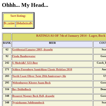
Ohhh... My Head...
Sort listing:
By rating
Alphabetically
RATINGS AS OF 7th of January 2014 - Lager, Bock [
RANK
BEER
COU
62
Grebbestad Lunator 2003, draught
Swe
92
Fässla Bambergator
Ger
242
U Medvídk? X33-Beer
Czech_R
271
Schloss Eggenberg Samichlaus Classic Holzfass 2010
Aus
283
North Coast Oliver Twist 20th Anniversary Ale
U
295
Weltenburger Kloster Asam-Bock
Ger
316
Bov Dobbelbock
Den
348
Brauerei Wagner Bock Hell, draught
Ger
348
Nynäshamns Jubileumsbock
Swe