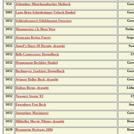
954
Zehendner Mönchsambacher Maibock
Ger
1001
Lang-Bräu Schönbrünner Urbock Dunkel
Ger
1032
Schlossbrauerei Odelzhausen Operator
Ger
1032
Mommeriete t'Is Mooi West
Nethe
1032
Araucana Rojiza Fuerte
Arge
1032
Angel’s Share #8 Hornig, draught
Swe
1032
Bells Consecrator Doppelbock
U
1032
Hennemann Bockbier Dunkel
Ger
1032
Bachmayer Josefator Doppelbock
Ger
1032
Ayinger Heller Bock, draught
Ger
1032
Dalitas Berno, draught
Lith
1032
Newport Storm '03
U
1032
Eggenberg Fest Bock
Aus
1032
Augustiner Maximator
Ger
1032
Mikkeller Movin' Pilsner, draught
Den
1639
Braunstein Heritage 2006
Den