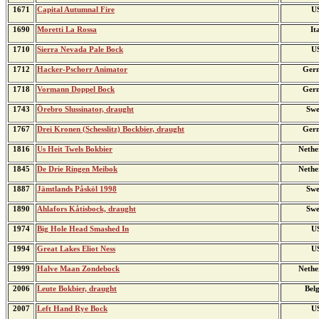
1671
Capital Autumnal Fire
U
1690
Moretti La Rossa
It
1710
Sierra Nevada Pale Bock
U
1712
Hacker-Pschorr Animator
Ger
1718
Vormann Doppel Bock
Ger
1743
Örebro Slussinator, draught
Swe
1767
Drei Kronen (Schesslitz) Bockbier, draught
Ger
1816
Us Heit Twels Bokbier
Nethe
1845
De Drie Ringen Meibok
Nethe
1887
Jämtlands Påsköl 1998
Swe
1890
Ahlafors Kåtisbock, draught
Swe
1974
Big Hole Head Smashed In
U
1994
Great Lakes Eliot Ness
U
1999
Halve Maan Zondebock
Nethe
2006
Leute Bokbier, draught
Bel
2007
Left Hand Rye Bock
U