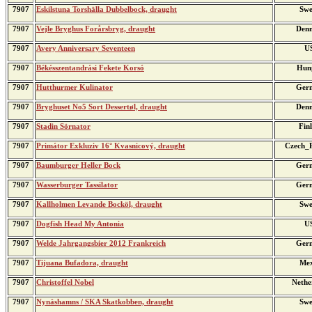
7907
Eskilstuna Torshälla Dubbelbock, draught
Swe
7907
Vejle Bryghus Forårsbryg, draught
Den
7907
Avery Anniversary Seventeen
U
7907
Békésszentandrási Fekete Korsó
Hun
7907
Hutthurmer Kulinator
Ger
7907
Bryghuset No5 Sort Dessertøl, draught
Den
7907
Stadin Sörnator
Fin
7907
Primátor Exkluziv 16° Kvasnicový, draught
Czech_R
7907
Baumburger Heller Bock
Ger
7907
Wasserburger Tassilator
Ger
7907
Kallholmen Levande Bocköl, draught
Swe
7907
Dogfish Head My Antonia
U
7907
Welde Jahrgangsbier 2012 Frankreich
Ger
7907
Tijuana Bufadora, draught
Mex
7907
Christoffel Nobel
Nethe
7907
Nynäshamns / SKA Skatkobben, draught
Swe