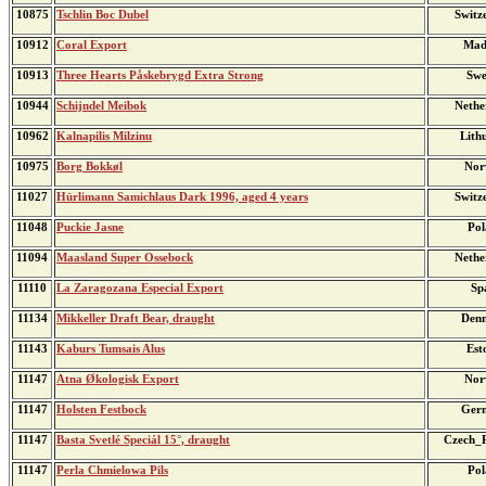
10875
Tschlin Boc Dubel
Switz
10912
Coral Export
Mad
10913
Three Hearts Påskebrygd Extra Strong
Swe
10944
Schijndel Meibok
Nethe
10962
Kalnapilis Milzinu
Lith
10975
Borg Bokkøl
Nor
11027
Hürlimann Samichlaus Dark 1996, aged 4 years
Switz
11048
Puckie Jasne
Pol
11094
Maasland Super Ossebock
Nethe
11110
La Zaragozana Especial Export
Sp
11134
Mikkeller Draft Bear, draught
Den
11143
Kaburs Tumsais Alus
Est
11147
Atna Økologisk Export
Nor
11147
Holsten Festbock
Ger
11147
Basta Svetlé Speciál 15°, draught
Czech_R
11147
Perla Chmielowa Pils
Pol