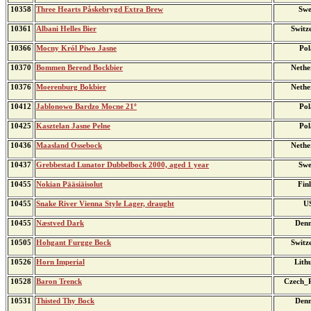
10358
Three Hearts Påskebrygd Extra Brew
Swe
10361
Albani Helles Bier
Switz
10366
Mocny Król Piwo Jasne
Pol
10370
Bommen Berend Bockbier
Nethe
10376
Moerenburg Bokbier
Nethe
10412
Jablonowo Bardzo Mocne 21º
Pol
10425
Kasztelan Jasne Pelne
Pol
10436
Maasland Ossebock
Nethe
10437
Grebbestad Lunator Dubbelbock 2000, aged 1 year
Swe
10455
Nokian Pääsiäisolut
Fin
10455
Snake River Vienna Style Lager, draught
U
10455
Næstved Dark
Den
10505
Hohgant Furgge Bock
Switz
10526
Horn Imperial
Lith
10528
Baron Trenck
Czech_R
10531
Thisted Thy Bock
Den