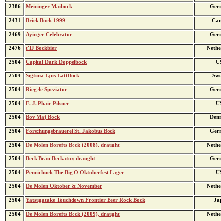
2386
Meininger Maibock
Ger
2431
Brick Bock 1999
Can
2469
Ayinger Celebrator
Ger
2476
t'IJ Bockbier
Nethe
2504
Capital Dark Doppelbock
U
2504
Sigtuna Ljus LättBock
Swe
2504
Riegele Speziator
Ger
2504
E. J. Phair Pilsner
U
2504
Bov Maj Bock
Den
2504
Forschungsbrauerei St. Jakobus Bock
Ger
2504
De Molen Borefts Bock (2008), draught
Nethe
2504
Beck Bräu Beckator, draught
Ger
2504
Pennichuck The Big O Oktoberfest Lager
U
2504
De Molen Oktober & November
Nethe
2504
Yatsugatake Touchdown Frontier Beer Rock Bock
Ja
2504
De Molen Borefts Bock (2009), draught
Nethe