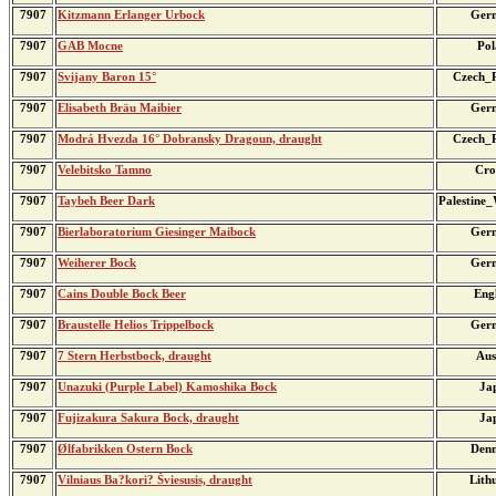
7907
Kitzmann Erlanger Urbock
Ger
7907
GAB Mocne
Pol
7907
Svijany Baron 15°
Czech_R
7907
Elisabeth Bräu Maibier
Ger
7907
Modrá Hvezda 16° Dobransky Dragoun, draught
Czech_R
7907
Velebitsko Tamno
Cro
7907
Taybeh Beer Dark
Palestine
7907
Bierlaboratorium Giesinger Maibock
Ger
7907
Weiherer Bock
Ger
7907
Cains Double Bock Beer
Eng
7907
Braustelle Helios Trippelbock
Ger
7907
7 Stern Herbstbock, draught
Aus
7907
Unazuki (Purple Label) Kamoshika Bock
Ja
7907
Fujizakura Sakura Bock, draught
Ja
7907
Ølfabrikken Ostern Bock
Den
7907
Vilniaus Ba?kori? Šviesusis, draught
Lith