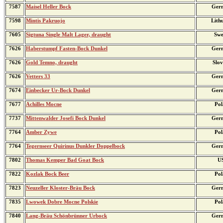
7587
Maisel Heller Bock
Ger
7598
Mintis Pakruojo
Lith
7605
Sigtuna Single Malt Lager, draught
Swe
7626
Haberstumpf Fasten-Bock Dunkel
Ger
7626
Gold Temno, draught
Slov
7626
Vetters 33
Ger
7674
Einbecker Ur-Bock Dunkel
Ger
7677
Achilles Mocne
Pol
7737
Mittenwalder Josefi Bock Dunkel
Ger
7764
Amber Zywe
Pol
7764
Tegernseer Quirinus Dunkler Doppelbock
Ger
7802
Thomas Kemper Bad Goat Bock
U
7822
Kozlak Bock Beer
Pol
7823
Neuzeller Kloster-Bräu Bock
Ger
7835
Lwowek Dobre Mocne Polskie
Pol
7840
Lang-Bräu Schönbrünner Urbock
Ger