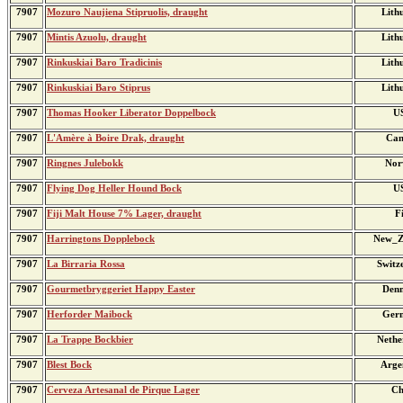
7907
Mozuro Naujiena Stipruolis, draught
Lith
7907
Mintis Azuolu, draught
Lith
7907
Rinkuskiai Baro Tradicinis
Lith
7907
Rinkuskiai Baro Stiprus
Lith
7907
Thomas Hooker Liberator Doppelbock
U
7907
L'Amère à Boire Drak, draught
Can
7907
Ringnes Julebokk
Nor
7907
Flying Dog Heller Hound Bock
U
7907
Fiji Malt House 7% Lager, draught
Fi
7907
Harringtons Dopplebock
New_Z
7907
La Birraria Rossa
Switz
7907
Gourmetbryggeriet Happy Easter
Den
7907
Herforder Maibock
Ger
7907
La Trappe Bockbier
Nethe
7907
Blest Bock
Arge
7907
Cerveza Artesanal de Pirque Lager
Ch