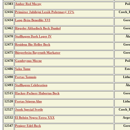
12383
Amber Red Mocny
Pol
12416
Primátor Jubilejni Lezák Polotmavý 15%
Czech_R
12434
Lang-Bräu Benedikt XVI
Ger
12462
Riegeler Altbadisch Bock Dunkel
Ger
12470
Stallhagen Dark Lager IV
Ål
12473
Residenz Bio Heller Bock
Ger
12475
Bürgerbräu Bayreuth Markator
Ger
12478
Gambrynus Mocne
Pol
12486
Saku Tume
Est
12490
Fortas Tamusis
Lith
12493
Stallhagen Celebration
Ål
12515
Hacker-Pschorr Hubertus Bock
Ger
12520
Fortas Stiprus Alus
Lith
12527
Jezek Special Svetle
Czech_R
12532
El Bolsón Negra Extra XXX
Arge
12547
Peniger Edel-Bock
Ger