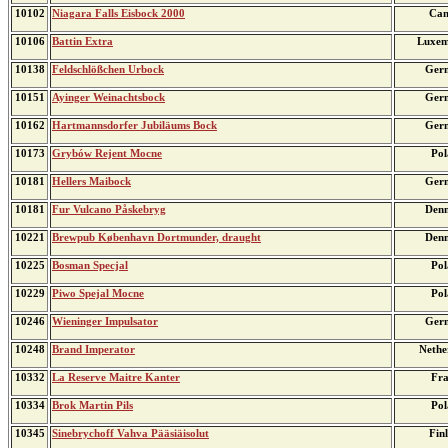
10102
Niagara Falls Eisbock 2000
Can
10106
Battin Extra
Luxem
10138
Feldschlößchen Urbock
Ger
10151
Ayinger Weinachtsbock
Ger
10162
Hartmannsdorfer Jubiläums Bock
Ger
10173
Grybów Rejent Mocne
Pol
10181
Hellers Maibock
Ger
10181
Fur Vulcano Påskebryg
Den
10221
Brewpub København Dortmunder, draught
Den
10225
Bosman Specjal
Pol
10229
Piwo Spejal Mocne
Pol
10246
Wieninger Impulsator
Ger
10248
Brand Imperator
Nethe
10332
La Reserve Maitre Kanter
Fra
10334
Brok Martin Pils
Pol
10345
Sinebrychoff Vahva Pääsiäisolut
Fin