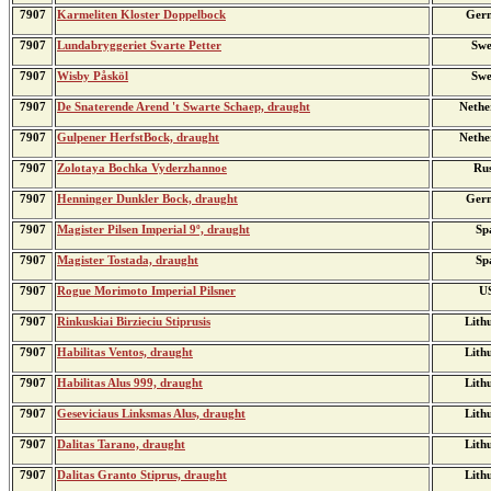
7907
Karmeliten Kloster Doppelbock
Ger
7907
Lundabryggeriet Svarte Petter
Swe
7907
Wisby Påsköl
Swe
7907
De Snaterende Arend 't Swarte Schaep, draught
Nethe
7907
Gulpener HerfstBock, draught
Nethe
7907
Zolotaya Bochka Vyderzhannoe
Rus
7907
Henninger Dunkler Bock, draught
Ger
7907
Magister Pilsen Imperial 9º, draught
Sp
7907
Magister Tostada, draught
Sp
7907
Rogue Morimoto Imperial Pilsner
U
7907
Rinkuskiai Birzieciu Stiprusis
Lith
7907
Habilitas Ventos, draught
Lith
7907
Habilitas Alus 999, draught
Lith
7907
Geseviciaus Linksmas Alus, draught
Lith
7907
Dalitas Tarano, draught
Lith
7907
Dalitas Granto Stiprus, draught
Lith