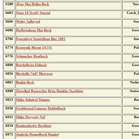
6580
Ægir Mai Helles Bock
Nor
6603
Opat 14 Svetlý Special
Czech_R
6666
Wisby Julbrygd
Swe
6686
Hofbräuhaus Mai-Bock
Ger
6706
Eggenberg Samichlaus Bier 2001
Aus
6774
Kopernik Mocne 14,5%
Pol
6776
Schmucker Rosébock
Ger
6800
Reichelbräu Eisbock
Ger
6856
Bierhalle ?ód? Marcowe
Pol
6861
Budels Bock
Nethe
6908
Ziegelhof Rauracher Bräu Dunkles Starkbier
Switz
6923
Shiko Admiral Temnoe
Rus
6930
Grebbestad Lunator Dubbelbock
Swe
6931
Shiko Devyatiy Val
Rus
6934
Rankendorfer Bockbier
Ger
6975
Andechs Doppelbock Dunkel
Ger