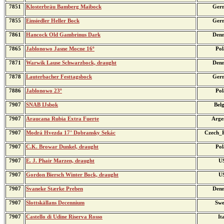
7851
Klosterbräu Bamberg Maibock
Ger
7855
Einsiedler Heller Bock
Ger
7861
Hancock Old Gambrinus Dark
Den
7865
Jablonowo Jasne Mocne 16º
Pol
7871
Warwik Lause Schwarzbock, draught
Den
7878
Lauterbacher Festtagsbock
Ger
7886
Jablonowo 23º
Pol
7907
SNAB IJsbok
Bel
7907
Araucana Rubia Extra Fuerte
Arge
7907
Modrá Hvezda 17° Dobransky Sekác
Czech_R
7907
C.K. Browar Dunkel, draught
Pol
7907
E. J. Phair Marzen, draught
U
7907
Gordon Biersch Winter Bock, draught
U
7907
Svaneke Stærke Preben
Den
7907
Slottskällans Decennium
Swe
7907
Castello di Udine Riserva Rosso
It