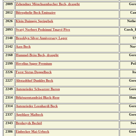
2009
Zehendner Mönchsambacher Bock, draught
Ger
2012
Bièropholie Bock Émissaire
Can
2026
Klein Duimpje Springbok
Nethe
2093
Svatý Norbert Podzimní Tmavé Pivo
Czech_R
2140
Brooklyn Silver Anniversary Lager
U
2142
Aass Bock
Nor
2160
Hummel-Bräu Bock, draught
Ger
2199
Hevelius Super Premium
Pol
2226
Forst Sixtus Doppelbock
It
2227
Altstadthof Dunkles Bock
Ger
2249
Autenrieder Schwarzer Baron
Ger
2314
Békésszentandrási Black-Rose
Hun
2314
Autenrieder Leonhardi Bock
Ger
2337
Apoldaer Maibock
Ger
2343
Bredaryds Bocköl
Swe
2386
Einbecker Mai-Urbock
Ger