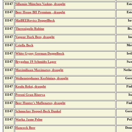
11147
Sillamäe München Vaskne, draught
Est
11147
Beer House BH Premium , draught
Est
11147
MaiBEERovicz DoppelBock
Isr
11147
Therezópolis Rubine
Bra
11147
Vapour Dark Beer, draught
In
11147
Criolla Bock
Mex
11147
White Gypsy German Doppelbock
Ire
11147
Brygghus 19 Schmidts Lager
Swe
11147
Maximiliaan Maximator, draught
Nethe
11147
Weihenstephaner Korbinian, draught
Ger
11147
Koulu Reksi, draught
Fin
11147
Peroni Gran Riserva
It
11147
Beer Hunter's Muflonator, draught
Fin
11147
Schmucker Doppel-Bock Dunkel
Ger
11147
Warka Jasne Pelne
Pol
11147
Hancock Beer
Den