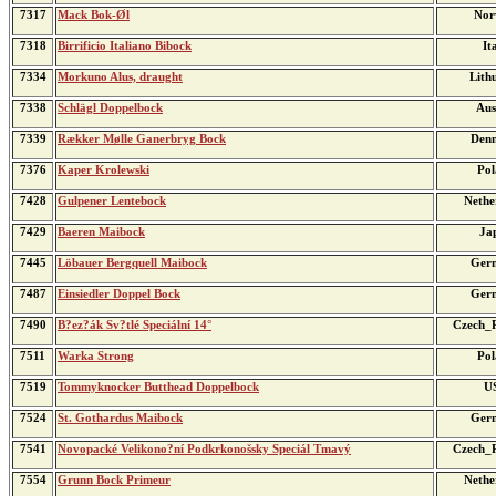
7317
Mack Bok-Øl
Nor
7318
Birrificio Italiano Bibock
It
7334
Morkuno Alus, draught
Lith
7338
Schlägl Doppelbock
Aus
7339
Rækker Mølle Ganerbryg Bock
Den
7376
Kaper Krolewski
Pol
7428
Gulpener Lentebock
Nethe
7429
Baeren Maibock
Ja
7445
Löbauer Bergquell Maibock
Ger
7487
Einsiedler Doppel Bock
Ger
7490
B?ez?ák Sv?tlé Speciální 14°
Czech_R
7511
Warka Strong
Pol
7519
Tommyknocker Butthead Doppelbock
U
7524
St. Gothardus Maibock
Ger
7541
Novopacké Velikono?ní Podkrkonošsky Speciál Tmavý
Czech_R
7554
Grunn Bock Primeur
Nethe