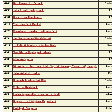
4445
De 3 Horne Horn's Bock
Nethe
4496
Saint Arnold Spring Bock
U
4501
Dock Street Illuminator
U
4511
Mauritius Bock Dunkel
Ger
4526
Watzdorfer Dunkler Traditions-Bock
Ger
4553
Sint Servattumus Skèndelse Bok
Nethe
4614
S:t Eriks & Mackmyra Amber Bock
Swe
4648
New Glarus Unplugged Eisbock
U
4688
Abita Andygator
U
4688
Gänstaller-Bräu Green Gold IPA (104 Germany Meets USA), draught
Ger
4708
Shiko Admiral Svetloe
Rus
4709
Dommelsch Winterbok Bier
Nethe
4720
Colbitzer Heidebock
Ger
4739
Locher Appenzeller Schwarzer Kristall
Switz
4768
Doppel-Hirsch Allgäuer Doppelbock
Ger
4793
Padubysio Svogeriu
Lith