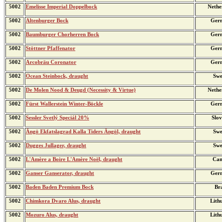
5002
Emelisse Imperial Doppelbock
Nethe
5002
Altenburger Bock
Ger
5002
Baumburger Chorherren Bock
Ger
5002
Stöttner Pfaffenator
Ger
5002
Arcobräu Coronator
Ger
5002
Ocean Steinbock, draught
Swe
5002
De Molen Nood & Deugd (Necessity & Virtue)
Nethe
5002
Fürst Wallerstein Winter-Böckle
Ger
5002
Sessler Svetlý Speciál 20%
Slov
5002
Ängö Ekfatslagrad Kalla Tiders Ängöl, draught
Swe
5002
Dugges Jullager, draught
Swe
5002
L'Amère a Boire L'Amère Noël, draught
Can
5002
Ganser Ganserator, draught
Ger
5002
Baden Baden Premium Bock
Bra
5002
Chimkora Dvaro Alus, draught
Lith
5002
Mozuro Alus, draught
Lith