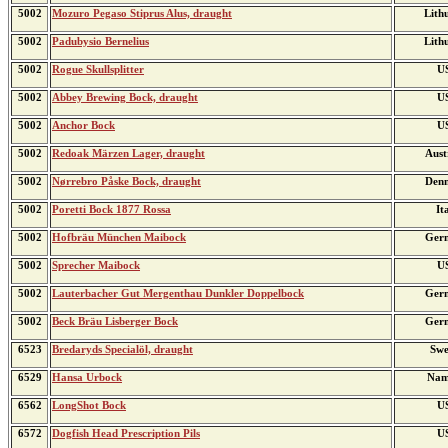
5002
Mozuro Pegaso Stiprus Alus, draught
Lith
5002
Padubysio Bernelius
Lith
5002
Rogue Skullsplitter
U
5002
Abbey Brewing Bock, draught
U
5002
Anchor Bock
U
5002
Redoak Märzen Lager, draught
Aust
5002
Nørrebro Påske Bock, draught
Den
5002
Poretti Bock 1877 Rossa
It
5002
Hofbräu München Maibock
Ger
5002
Sprecher Maibock
U
5002
Lauterbacher Gut Mergenthau Dunkler Doppelbock
Ger
5002
Beck Bräu Lisberger Bock
Ger
6523
Bredaryds Specialöl, draught
Swe
6529
Hansa Urbock
Nam
6562
LongShot Bock
U
6572
Dogfish Head Prescription Pils
U