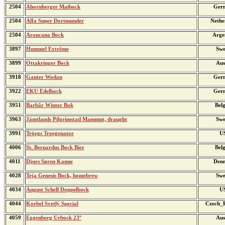
2504
Ahornberger Maibock
Ger
2504
Alfa Super Dortmunder
Nethe
2504
Araucana Bock
Arge
3897
Hummel Extrême
Swe
3899
Ottakringer Bock
Aus
3918
Ganter Wodan
Ger
3922
EKU Edelbock
Ger
3951
Barbãr Winter Bok
Bel
3963
Jämtlands Pilgrimstad Mammut, draught
Swe
3991
Tröegs Troegenator
U
4006
St. Bernardus Bock Bier
Bel
4011
Djurs Søren Kanne
Den
4028
Teja Genesis Bock, homebrew
Swe
4034
August Schell Doppelbock
U
4044
Korbel Svetlý Special
Czech_R
4059
Eggenberg Urbock 23º
Aus