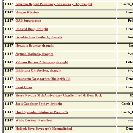
11147
Bohemia Regent Polotmavý Kvasnicový 16°, draught
Czech_R
11147
Skagen Klitnisse
Den
11147
GAB Supermocne
Pol
11147
Raasted Buur, draught
Den
11147
Grieskirchner Festbock, draught
Aus
11147
Howzatt Bouncer, draught
In
11147
Sigtuna Majbock, draught
Swe
11147
Vilniaus Ba?kori? Tamsusis, draught
Lith
11147
Eskilstuna Oktoberfest, draught
Swe
11147
Braunstein Næsgaarden Økologisk Jul
Den
11147
Fanø Forår
Den
11147
Sierra Nevada 30th Anniversary Charlie, Fred & Kens Bock
U
11147
Joe's Goodbeer Fatboy, draught
Czech_R
11147
Opat Speciální Polotmavé Pivo 17%
Czech_R
11147
Wisby Bocken i Paradiset
Swe
11147
Holbæk Bryg Bryggern's Hemmelighed
Den