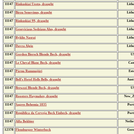
11147
Rinkuskiai Uostu, draught
Lith
11147
Birzu Senovinus, draught
Lith
11147
Rinkuskiai 99, draught
Lith
11147
Geseviciaus Sodziaus Alus, draught
Lith
11147
Ryklio Nasrai
Lith
11147
Davra Algio
Lith
11147
Gordon Biersch Blonde Bock, draught
U
11147
Le Cheval Blanc Bock, draught
Can
11147
Pärnu Rummujüri
Est
11147
Bell's Hotel Hells Bells, draught
Aust
11147
Brewzzi Blonde Bock, draught
U
11147
Roosters Haymaker, draught
New_Z
11147
Sagres Bohemia 1835
Port
11147
República da Cerveja Bock Einbeck, draught
Port
11147
Alfa Bokbier
Nethe
12378
Flensburger Winterbock
Ger