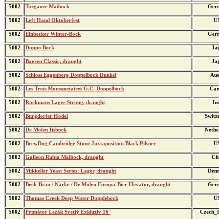
5002
Torgauer Maibock
Ger
5002
Left Hand Oktoberfest
U
5002
Einbecker Winter-Bock
Ger
5002
Doppo Bock
Ja
5002
Baeren Classic, draught
Ja
5002
Schloss Eggenberg Doppelbock Dunkel
Aus
5002
Les Trois Mousquetaires G.C. Doppelbock
Can
5002
Rockmans Lager Strong, draught
In
5002
Burgdorfer Hodel
Switz
5002
De Molen Ijsbock
Nethe
5002
BrewDog Cambridge Stone Juxtaposition Black Pilsner
U
5002
Galleon Rubia Maibock, draught
Ch
5002
Mikkeller Yeast Series: Lager, draught
Den
5002
Beck-Bräu / Närke / De Molen Europa-Bier Elevator, draught
Ger
5002
Thomas Creek Deep Water Dopplebock
U
5002
Primátor Lezák Svetlý Exkluziv 16°
Czech_R