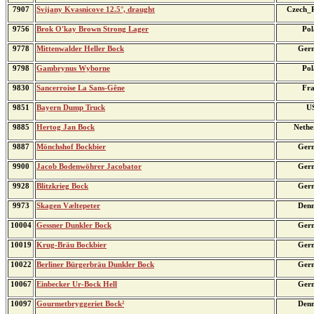
7907
Svijany Kvasnicove 12.5°, draught
Czech_R
9756
Brok O'kay Brown Strong Lager
Pol
9778
Mittenwalder Heller Bock
Ger
9798
Gambrynus Wyborne
Pol
9830
Sancerroise La Sans-Gêne
Fra
9851
Bayern Dump Truck
U
9885
Hertog Jan Bock
Nethe
9887
Mönchshof Bockbier
Ger
9900
Jacob Bodenwöhrer Jacobator
Ger
9928
Blitzkrieg Bock
Ger
9973
Skagen Væltepeter
Den
10004
Gessner Dunkler Bock
Ger
10019
Krug-Bräu Bockbier
Ger
10022
Berliner Bürgerbräu Dunkler Bock
Ger
10067
Einbecker Ur-Bock Hell
Ger
10097
Gourmetbryggeriet Bock²
Den