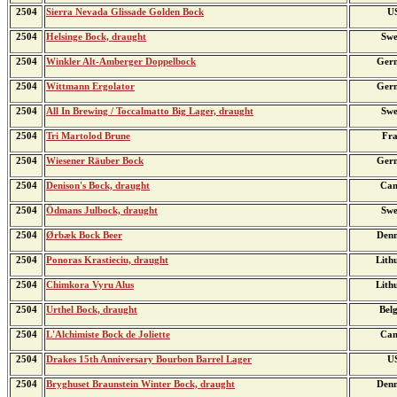
2504
Sierra Nevada Glissade Golden Bock
U
2504
Helsinge Bock, draught
Swe
2504
Winkler Alt-Amberger Doppelbock
Ger
2504
Wittmann Ergolator
Ger
2504
All In Brewing / Toccalmatto Big Lager, draught
Swe
2504
Tri Martolod Brune
Fra
2504
Wiesener Räuber Bock
Ger
2504
Denison's Bock, draught
Can
2504
Ödmans Julbock, draught
Swe
2504
Ørbæk Bock Beer
Den
2504
Ponoras Krastieciu, draught
Lith
2504
Chimkora Vyru Alus
Lith
2504
Urthel Bock, draught
Bel
2504
L'Alchimiste Bock de Joliette
Can
2504
Drakes 15th Anniversary Bourbon Barrel Lager
U
2504
Bryghuset Braunstein Winter Bock, draught
Den