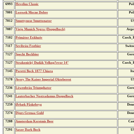
6993
Hevelius Classic
Pol
7001
Lwowek Mocne Dobre
Pol
7012
Smuttynose Smuttonator
U
7087
Viejo Munich Negra (Doppelbock)
Arge
7102
Primátor Exkluziv
Czech_R
7117
Sevibräu Festbier
Switz
7127
Specht Bockbier
Ger
7127
Strakonický Dudák Velkop?evor 14°
Czech_R
7145
Poretti Bock 1877 Chiara
It
7178
Avery The Kaiser Imperial Oktoberest
U
7236
Löwenbräu Triumphator
Ger
7241
Lauterbacher Nostradamus Doppelbock
Ger
7259
Ørbæk Påskebryg
Den
7274
Djurs Grenaa Guld
Den
7288
Amsterdam Kerstmis Beer
Can
7291
Saxer Dark Bock
U