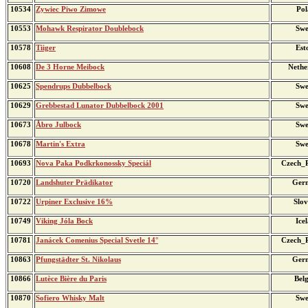
10534
Zywiec Piwo Zimowe
Pol
10553
Mohawk Respirator Doublebock
Swe
10578
Tiiger
Est
10608
De 3 Horne Meibock
Nethe
10625
Spendrups Dubbelbock
Swe
10629
Grebbestad Lunator Dubbelbock 2001
Swe
10673
Åbro Julbock
Swe
10678
Martin's Extra
Swe
10693
Nova Paka Podkrkonossky Speciál
Czech_R
10720
Landshuter Prädikator
Ger
10722
Urpiner Exclusive 16%
Slov
10749
Viking Jóla Bock
Ice
10781
Janácek Comenius Special Svetle 14°
Czech_R
10863
Pfungstädter St. Nikolaus
Ger
10866
Lutèce Bière du Paris
Bel
10870
Sofiero Whisky Malt
Swe