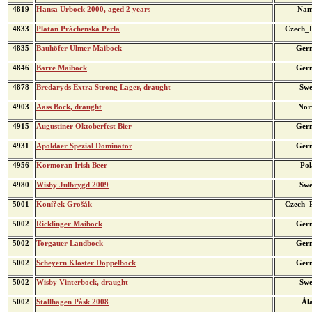
4819
Hansa Urbock 2000, aged 2 years
Nam
4833
Platan Práchenská Perla
Czech_R
4835
Bauhöfer Ulmer Maibock
Ger
4846
Barre Maibock
Ger
4878
Bredaryds Extra Strong Lager, draught
Swe
4903
Aass Bock, draught
Nor
4915
Augustiner Oktoberfest Bier
Ger
4931
Apoldaer Spezial Dominator
Ger
4956
Kormoran Irish Beer
Pol
4980
Wisby Julbrygd 2009
Swe
5001
Koní?ek Grošák
Czech_R
5002
Ricklinger Maibock
Ger
5002
Torgauer Landbock
Ger
5002
Scheyern Kloster Doppelbock
Ger
5002
Wisby Vinterbock, draught
Swe
5002
Stallhagen Påsk 2008
Ål