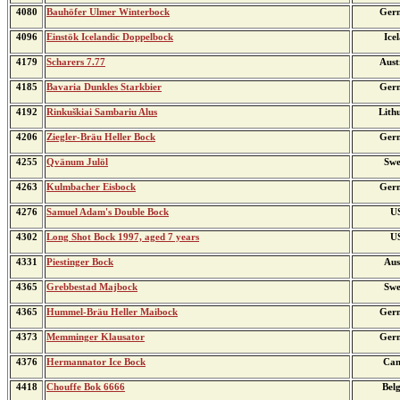
4080
Bauhöfer Ulmer Winterbock
Ger
4096
Einstök Icelandic Doppelbock
Ice
4179
Scharers 7.77
Aust
4185
Bavaria Dunkles Starkbier
Ger
4192
Rinkuškiai Sambariu Alus
Lith
4206
Ziegler-Bräu Heller Bock
Ger
4255
Qvänum Julöl
Swe
4263
Kulmbacher Eisbock
Ger
4276
Samuel Adam's Double Bock
U
4302
Long Shot Bock 1997, aged 7 years
U
4331
Piestinger Bock
Aus
4365
Grebbestad Majbock
Swe
4365
Hummel-Bräu Heller Maibock
Ger
4373
Memminger Klausator
Ger
4376
Hermannator Ice Bock
Can
4418
Chouffe Bok 6666
Bel