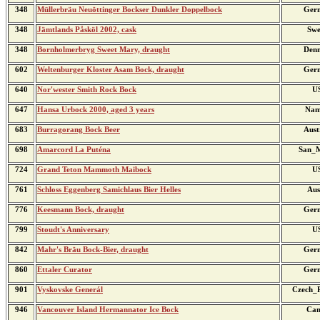
348
Müllerbräu Neuöttinger Bockser Dunkler Doppelbock
Ger
348
Jämtlands Påsköl 2002, cask
Swe
348
Bornholmerbryg Sweet Mary, draught
Den
602
Weltenburger Kloster Asam Bock, draught
Ger
640
Nor'wester Smith Rock Bock
U
647
Hansa Urbock 2000, aged 3 years
Nam
683
Burragorang Bock Beer
Aust
698
Amarcord La Puténa
San_M
724
Grand Teton Mammoth Maibock
U
761
Schloss Eggenberg Samichlaus Bier Helles
Aus
776
Keesmann Bock, draught
Ger
799
Stoudt's Anniversary
U
842
Mahr's Bräu Bock-Bier, draught
Ger
860
Ettaler Curator
Ger
901
Vyskovske Generál
Czech_R
946
Vancouver Island Hermannator Ice Bock
Can