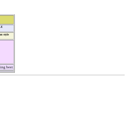
LE
an style
ing beer.